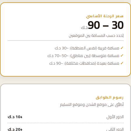
سعر الرحلة الأساسي
30 – 90
د.ك
يُحدد حسب المسافة بين الموقعين
مسافة قريبة (نفس المنطقة): ~30 د.ك
مسافة متوسطة (بين مناطق): ~50–70 د.ك
مسافة بعيدة (محافظات مختلفة): ~90 د.ك
رسوم الطوابق
تُطبَّق على موقع الشحن وموقع التسليم
الدور الأول
+10 د.ك
الدور الثاني
+20 د.ك