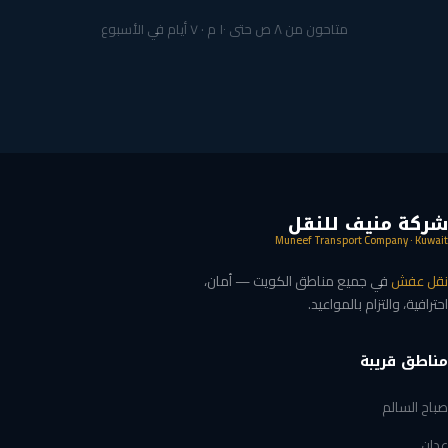
متاحون من ٨ ص حتى ١٠ م · ٧ أيام في الأسبوع
شركة منيف للنقل
Muneef Transport Company · Kuwait
نقل عفش
في جميع مناطق الكويت — أمان،
احترافية، والتزام بالمواعيد.
مناطق قريبة
صباح السالم
عدان