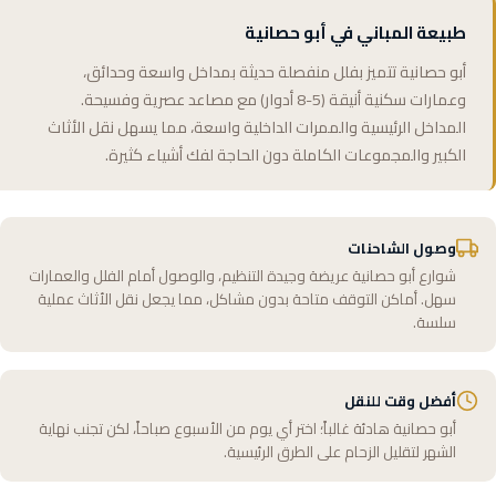
طبيعة المباني في أبو حصانية
أبو حصانية تتميز بفلل منفصلة حديثة بمداخل واسعة وحدائق،
وعمارات سكنية أنيقة (5-8 أدوار) مع مصاعد عصرية وفسيحة.
المداخل الرئيسية والممرات الداخلية واسعة، مما يسهل نقل الأثاث
الكبير والمجموعات الكاملة دون الحاجة لفك أشياء كثيرة.
وصول الشاحنات
شوارع أبو حصانية عريضة وجيدة التنظيم، والوصول أمام الفلل والعمارات
سهل. أماكن التوقف متاحة بدون مشاكل، مما يجعل نقل الأثاث عملية
سلسة.
أفضل وقت للنقل
أبو حصانية هادئة غالباً؛ اختر أي يوم من الأسبوع صباحاً، لكن تجنب نهاية
الشهر لتقليل الزحام على الطرق الرئيسية.