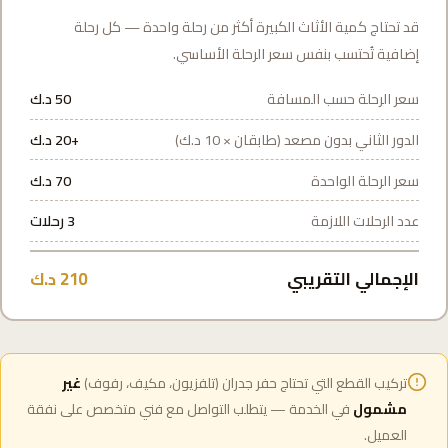
قد تحتاج كمية الأثاث الكبيرة أكثر من رحلة واحدة — كل رحلة
إضافية تُحتسب بنفس سعر الرحلة الأساسي.
سعر الرحلة حسب المسافة
50 د.ك
الدور الثاني بدون مصعد (طابقان × 10 د.ك)
+20 د.ك
سعر الرحلة الواحدة
70 د.ك
عدد الرحلات اللازمة
3 رحلات
الإجمالي التقريبي
210 د.ك
تركيب القطع التي تحتاج حفر جدران (تلفزيون، مكيف، رفوف)
غير
مشمول
في الخدمة — يتطلب التواصل مع فني متخصص على نفقة
العميل.