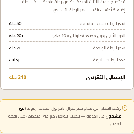
قد تحتاج كمية الأثاث الكبيرة أكثر من رحلة واحدة — كل رحلة
إضافية تُحتسب بنفس سعر الرحلة الأساسي.
سعر الرحلة حسب المسافة
50 د.ك
الدور الثاني بدون مصعد (طابقان × 10 د.ك)
+20 د.ك
سعر الرحلة الواحدة
70 د.ك
عدد الرحلات اللازمة
3 رحلات
الإجمالي التقريبي
210 د.ك
تركيب القطع التي تحتاج حفر جدران (تلفزيون، مكيف، رفوف)
غير
مشمول
في الخدمة — يتطلب التواصل مع فني متخصص على نفقة
العميل.