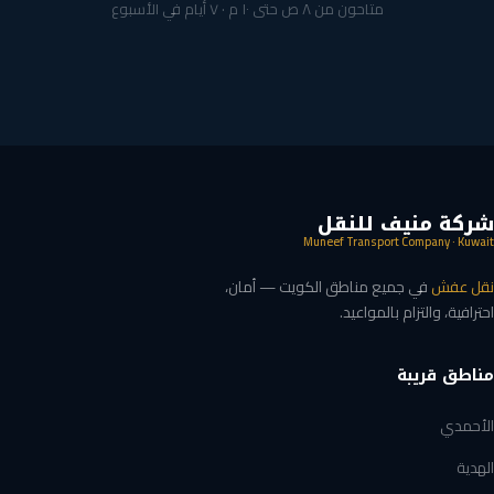
متاحون من ٨ ص حتى ١٠ م · ٧ أيام في الأسبوع
شركة منيف للنقل
Muneef Transport Company · Kuwait
نقل عفش
في جميع مناطق الكويت — أمان،
احترافية، والتزام بالمواعيد.
مناطق قريبة
الأحمدي
الهدية