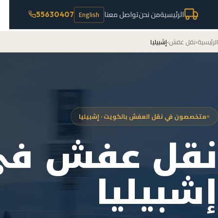
الرئيسية
من نحن
تواصل معنا
English
55630407
الرئيسية
›
نقل عفش
›
إشبيليا
متخصصون في نقل العفش بالكويت · إشبيليا
نقل عفش في
إشبيليا