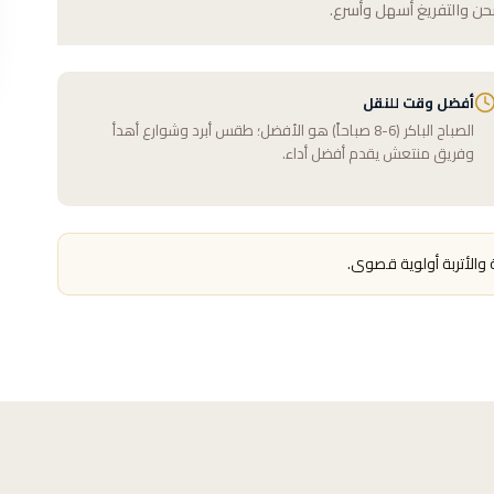
حن والتفريغ أسهل وأسرع.
أفضل وقت للنقل
الصباح الباكر (6-8 صباحاً) هو الأفضل؛ طقس أبرد وشوارع أهدأ
وفريق منتعش يقدم أفضل أداء.
 والأتربة أولوية قصوى.