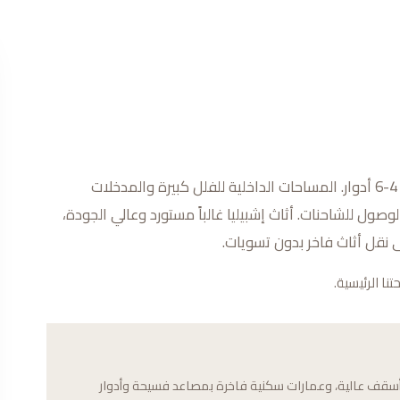
إشبيليا تشتهر بفللها الحديثة والواسعة والعمارات السكنية الفاخرة بـ 4-6 أدوار. المساحات الداخلية للفلل كبيرة والمدخلات
صول للشاحنات. أثاث إشبيليا غالباً مستورد وعالي الجودة،
 نقل أثاث فاخر بدون تسويات.
ا الرئيسية.
أسقف عالية، وعمارات سكنية فاخرة بمصاعد فسيحة وأدوار