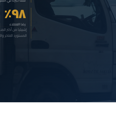
سنة خبرة في النق
٩٨٪
رضا العملاء
إشبيليا من أكثر الم
المستورد الفاخر وا