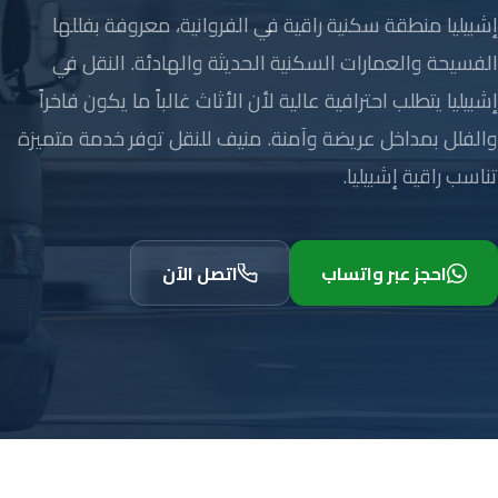
إشبيليا منطقة سكنية راقية في الفروانية، معروفة بفللها
الفسيحة والعمارات السكنية الحديثة والهادئة. النقل في
إشبيليا يتطلب احترافية عالية لأن الأثاث غالباً ما يكون فاخراً
والفلل بمداخل عريضة وآمنة. منيف للنقل توفر خدمة متميزة
تناسب راقية إشبيليا.
احجز عبر واتساب
اتصل الآن