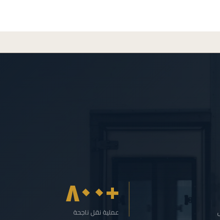
+٨٠٠
ل
عملية نقل ناجحة