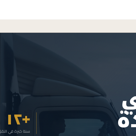
ة
+١٢
سنة خبرة في النق