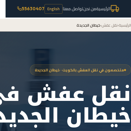
الرئيسية
من نحن
تواصل معنا
English
55630407
الرئيسية
›
نقل عفش
›
خيطان الجديدة
متخصصون في نقل العفش بالكويت · خيطان الجديدة
نقل عفش في
خيطان الجديد