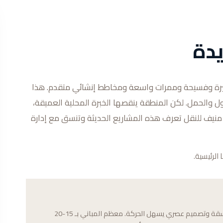
دة
يرة وفسيحة وممرات واسعة ومخاطط إنشائي متقدم. هذا
ل والحمل. لكن المنطقة ينقصها الخبرة المحلية العميقة،
. منيف للنقل تعرف هذه المشاريع الحديثة وتنسق مع إدارة
الرئيسية.
خيطان الجديدة تتميز بأبنية سكنية حديثة الطراز بمصاعد واسعة وممرات منسقة وتصميم عصري يسهل الحركة. معظم المباني بـ 15-20