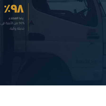
٩٨٪
رضا العملاء
90% من الأبنية 
حديثة وآلية.