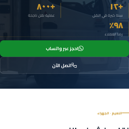
+٨٠٠
+١٢
سنة خبرة في النقل
عملية نقل ناجحة
٩٨٪
رضا العملاء
احجز عبر واتساب
اتصل الآن
النعيم · الجهراء