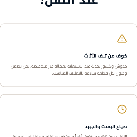
عند النقل؟
خوف من تلف الأثاث
خدوش وكسور تحدث عند الاستعانة بعمالة غير متخصصة. نحن نضمن
وصول كل قطعة سليمة بالتغليف المناسب.
ضياع الوقت والجهد
النقل بدون تنظيم يستغرق أياماً ويستنزف طاقتك. فريقنا ينجز العملية