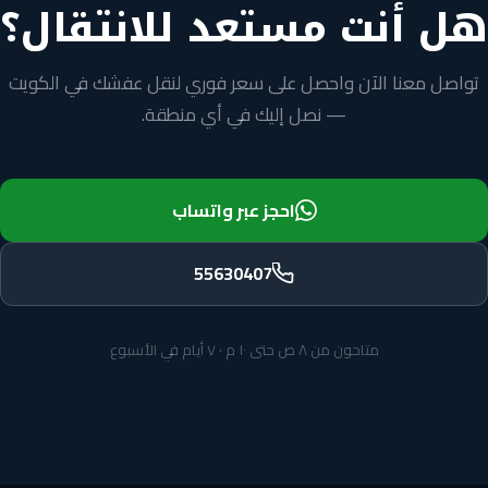
هل أنت مستعد للانتقال؟
تواصل معنا الآن واحصل على سعر فوري لنقل عفشك في الكويت
— نصل إليك في أي منطقة.
احجز عبر واتساب
55630407
متاحون من ٨ ص حتى ١٠ م · ٧ أيام في الأسبوع