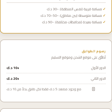
مسافة قريبة (نفس المنطقة): ~30 د.ك
مسافة متوسطة (بين مناطق): ~50–70 د.ك
مسافة بعيدة (محافظات مختلفة): ~90 د.ك
رسوم الطوابق
تُطبَّق على موقع الشحن وموقع التسليم
الدور الأول
+10 د.ك
الدور الثاني
+20 د.ك
مع وجود مصعد: 5 د.ك فقط لكل طابق بدلاً من 10 د.ك