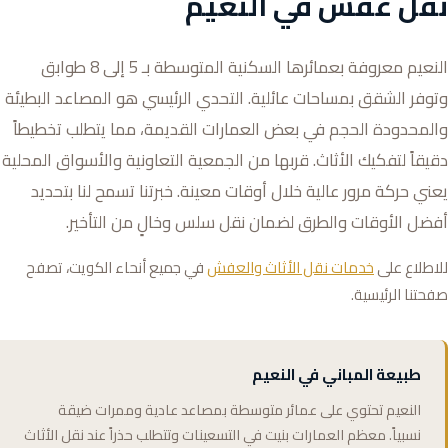
نقل عفش في النعيم
النعيم معروفة بعمائرها السكنية المتوسطة بـ 5 إلى 8 طوابق
وتوفر الشقق بمساحات عائلية. التحدي الرئيسي هو المصاعد البطيئة
والمحدودة الحجم في بعض العمارات القديمة، مما يتطلب تخطيطاً
دقيقاً لتفكيك الأثاث. قربها من الجمعية التعاونية والأسواق المحلية
يعني حركة مرور عالية خلال أوقات معينة. خبرتنا تسمح لنا بتحديد
أفضل الأوقات والطرق لضمان نقل سلس وخالٍ من التأخير.
للاطلاع على
خدمات نقل الأثاث والعفش
في جميع أنحاء الكويت، تصفح
صفحتنا الرئيسية.
طبيعة المباني في النعيم
النعيم تحتوي على عمائر متوسطة بمصاعد عادية وممرات ضيقة
نسبياً. معظم العمارات بنيت في التسعينات وتتطلب حذراً عند نقل الأثاث