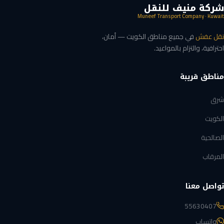
شركة منيف للنقل
Muneef Transport Company · Kuwait
نقل عفش
في جميع مناطق الكويت — أمان،
احترافية، والتزام بالمواعيد.
مناطق قريبة
شرق
الكويت
الصالحية
المرقاب
تواصل معنا
55630407
واتساب