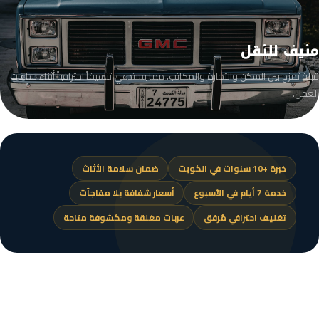
منيف للنقل
قبلة تمزج بين السكن والتجارة والمكاتب، مما يستدعي تنسيقاً احترافياً أثناء ساعات
العمل.
خبرة +10 سنوات في الكويت
ضمان سلامة الأثاث
خدمة 7 أيام في الأسبوع
أسعار شفافة بلا مفاجآت
تغليف احترافي مُرفق
عربات مغلقة ومكشوفة متاحة