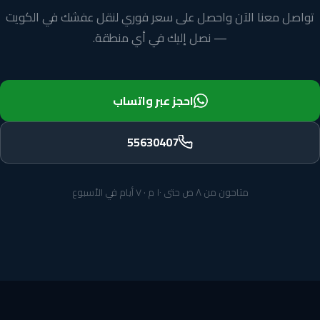
تواصل معنا الآن واحصل على سعر فوري لنقل عفشك في الكويت
— نصل إليك في أي منطقة.
احجز عبر واتساب
55630407
متاحون من ٨ ص حتى ١٠ م · ٧ أيام في الأسبوع