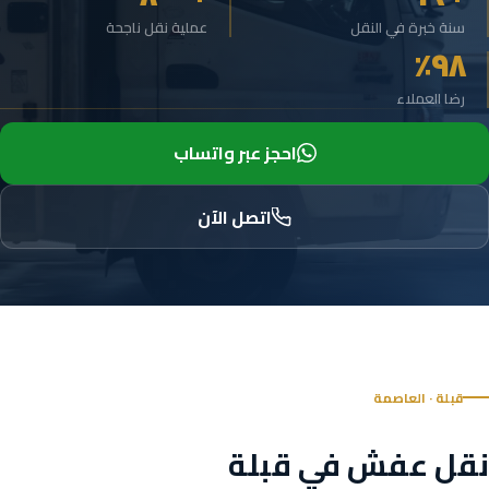
سنة خبرة في النقل
عملية نقل ناجحة
٩٨٪
رضا العملاء
احجز عبر واتساب
اتصل الآن
قبلة · العاصمة
نقل عفش في قبلة