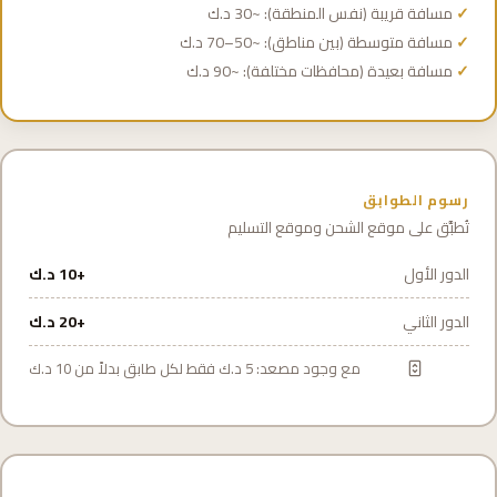
مسافة قريبة (نفس المنطقة): ~30 د.ك
مسافة متوسطة (بين مناطق): ~50–70 د.ك
مسافة بعيدة (محافظات مختلفة): ~90 د.ك
رسوم الطوابق
تُطبَّق على موقع الشحن وموقع التسليم
الدور الأول
+10 د.ك
الدور الثاني
+20 د.ك
مع وجود مصعد: 5 د.ك فقط لكل طابق بدلاً من 10 د.ك