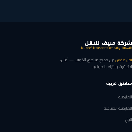
شركة منيف للنقل
Muneef Transport Company · Kuwait
نقل عفش
في جميع مناطق الكويت — أمان،
احترافية، والتزام بالمواعيد.
مناطق قريبة
العارضية
العارضية الصناعية
الري