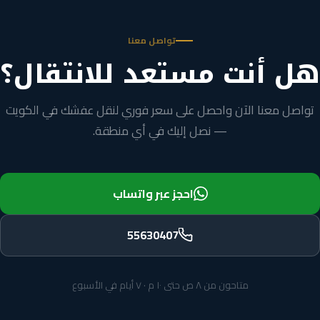
تواصل معنا
هل أنت مستعد للانتقال؟
تواصل معنا الآن واحصل على سعر فوري لنقل عفشك في الكويت
— نصل إليك في أي منطقة.
احجز عبر واتساب
55630407
متاحون من ٨ ص حتى ١٠ م · ٧ أيام في الأسبوع