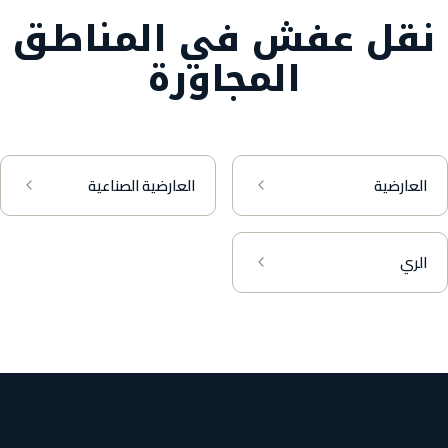
نقل عفش في المناطق
المجاورة
العارضية
العارضية الصناعية
الري