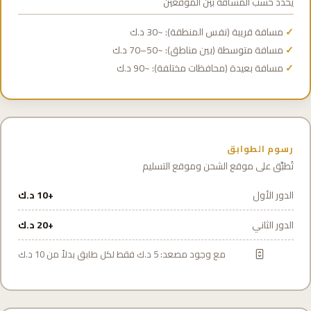
يُحدد حسب المسافة بين الموقعين
مسافة قريبة (نفس المنطقة): ~30 د.ك
مسافة متوسطة (بين مناطق): ~50–70 د.ك
مسافة بعيدة (محافظات مختلفة): ~90 د.ك
رسوم الطوابق
تُطبَّق على موقع الشحن وموقع التسليم
الدور الأول
+10 د.ك
الدور الثاني
+20 د.ك
مع وجود مصعد: 5 د.ك فقط لكل طابق بدلاً من 10 د.ك