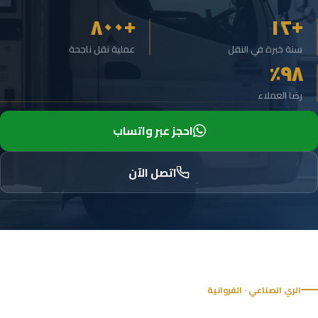
+٨٠٠
+١٢
سنة خبرة في النقل
عملية نقل ناجحة
٩٨٪
رضا العملاء
احجز عبر واتساب
اتصل الآن
الري الصناعي · الفروانية