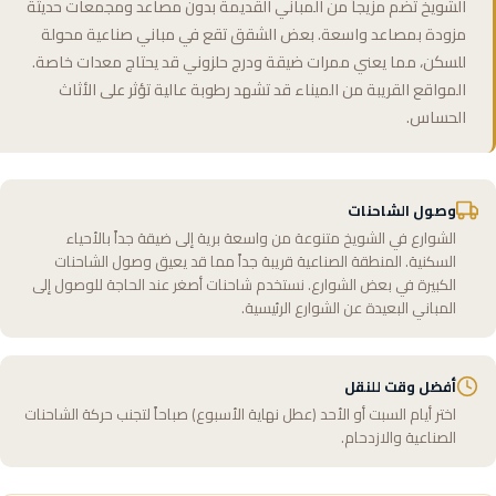
الشويخ تضم مزيجاً من المباني القديمة بدون مصاعد ومجمعات حديثة
مزودة بمصاعد واسعة. بعض الشقق تقع في مباني صناعية محولة
للسكن، مما يعني ممرات ضيقة ودرج حلزوني قد يحتاج معدات خاصة.
المواقع القريبة من الميناء قد تشهد رطوبة عالية تؤثر على الأثاث
الحساس.
وصول الشاحنات
الشوارع في الشويخ متنوعة من واسعة برية إلى ضيقة جداً بالأحياء
السكنية. المنطقة الصناعية قريبة جداً مما قد يعيق وصول الشاحنات
الكبيرة في بعض الشوارع. نستخدم شاحنات أصغر عند الحاجة للوصول إلى
المباني البعيدة عن الشوارع الرئيسية.
أفضل وقت للنقل
اختر أيام السبت أو الأحد (عطل نهاية الأسبوع) صباحاً لتجنب حركة الشاحنات
الصناعية والازدحام.