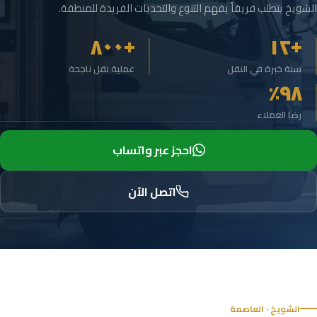
الشويخ يتطلب فريقاً يفهم التنوع والتحديات الفريدة للمنطقة.
+٨٠٠
+١٢
سنة خبرة في النقل
عملية نقل ناجحة
٩٨٪
رضا العملاء
احجز عبر واتساب
اتصل الآن
الشويخ · العاصمة