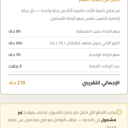
قد تحتاج كمية الأثاث الكبيرة أكثر من رحلة واحدة — كل رحلة
إضافية تُحتسب بنفس سعر الرحلة الأساسي.
سعر الرحلة حسب المسافة
50 د.ك
الدور الثاني بدون مصعد (طابقان × 10 د.ك)
+20 د.ك
سعر الرحلة الواحدة
70 د.ك
عدد الرحلات اللازمة
3 رحلات
الإجمالي التقريبي
210 د.ك
تركيب القطع التي تحتاج حفر جدران (تلفزيون، مكيف، رفوف)
غير
مشمول
في الخدمة — يتطلب التواصل مع فني متخصص على نفقة
العميل.