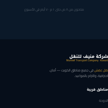
متاحون من ٨ ص حتى ١٠ م · ٧ أيام في الأسبوع
شركة منيف للنقل
Muneef Transport Company · Kuwait
نقل عفش
في جميع مناطق الكويت — أمان،
احترافية، والتزام بالمواعيد.
مناطق قريبة
الدوحة