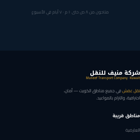
متاحون من ٨ ص حتى ١٠ م · ٧ أيام في الأسبوع
شركة منيف للنقل
Muneef Transport Company · Kuwait
نقل عفش
في جميع مناطق الكويت — أمان،
احترافية، والتزام بالمواعيد.
مناطق قريبة
العارضية