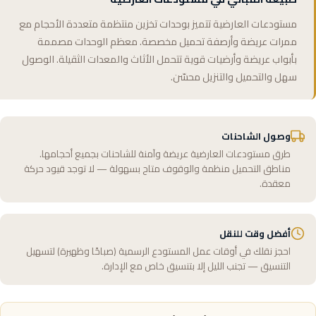
مستودعات العارضية تتميز بوحدات تخزين منتظمة متعددة الأحجام مع
ممرات عريضة وأرصفة تحميل مخصصة. معظم الوحدات مصممة
بأبواب عريضة وأرضيات قوية تتحمل الأثاث والمعدات الثقيلة. الوصول
سهل والتحميل والتنزيل محسّن.
وصول الشاحنات
طرق مستودعات العارضية عريضة وآمنة للشاحنات بجميع أحجامها.
مناطق التحميل منظمة والوقوف متاح بسهولة — لا توجد قيود حركة
معقدة.
أفضل وقت للنقل
احجز نقلك في أوقات عمل المستودع الرسمية (صباحًا وظهيرة) لتسهيل
التنسيق — تجنب الليل إلا بتنسيق خاص مع الإدارة.