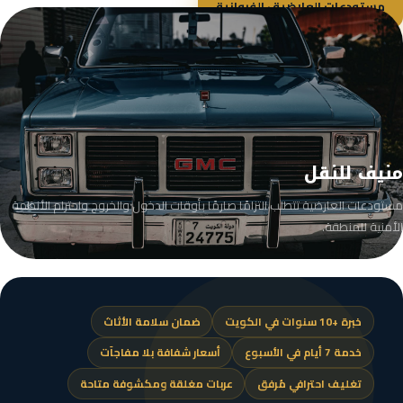
مستودعات العارضية · الفروانية
منيف للنقل
مستودعات العارضية تتطلب التزامًا صارمًا بأوقات الدخول والخروج واحترام الأنظمة
الأمنية للمنطقة.
خبرة +10 سنوات في الكويت
ضمان سلامة الأثاث
خدمة 7 أيام في الأسبوع
أسعار شفافة بلا مفاجآت
تغليف احترافي مُرفق
عربات مغلقة ومكشوفة متاحة