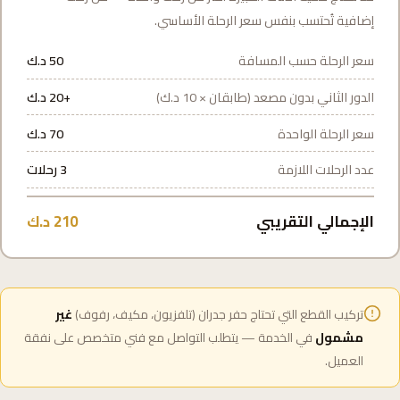
إضافية تُحتسب بنفس سعر الرحلة الأساسي.
سعر الرحلة حسب المسافة
50 د.ك
الدور الثاني بدون مصعد (طابقان × 10 د.ك)
+20 د.ك
سعر الرحلة الواحدة
70 د.ك
عدد الرحلات اللازمة
3 رحلات
الإجمالي التقريبي
210 د.ك
تركيب القطع التي تحتاج حفر جدران (تلفزيون، مكيف، رفوف)
غير
مشمول
في الخدمة — يتطلب التواصل مع فني متخصص على نفقة
العميل.