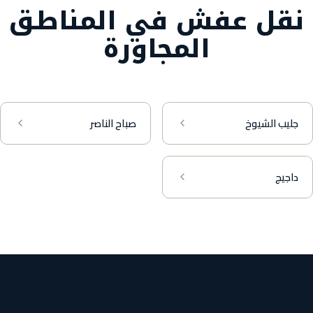
نقل عفش في المناطق
المجاورة
جليب الشيوخ
صباح الناصر
داجيج