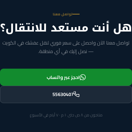
تواصل معنا
هل أنت مستعد للانتقال؟
تواصل معنا الآن واحصل على سعر فوري لنقل عفشك في الكويت
— نصل إليك في أي منطقة.
احجز عبر واتساب
55630407
متاحون من ٨ ص حتى ١٠ م · ٧ أيام في الأسبوع