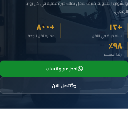
والشوارع الملتوية. منيف للنقل تملك خبرة عملية في كل زوايا
الرقعي.
+٨٠٠
+١٢
سنة خبرة في النقل
عملية نقل ناجحة
٩٨٪
رضا العملاء
احجز عبر واتساب
اتصل الآن