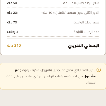
سعر الرحلة حسب المسافة
50 د.ك
الدور الثاني بدون مصعد (طابقان × 10 د.ك)
+20 د.ك
سعر الرحلة الواحدة
70 د.ك
عدد الرحلات اللازمة
3 رحلات
الإجمالي التقريبي
210 د.ك
تركيب القطع التي تحتاج حفر جدران (تلفزيون، مكيف، رفوف)
غير
مشمول
في الخدمة — يتطلب التواصل مع فني متخصص على نفقة
العميل.