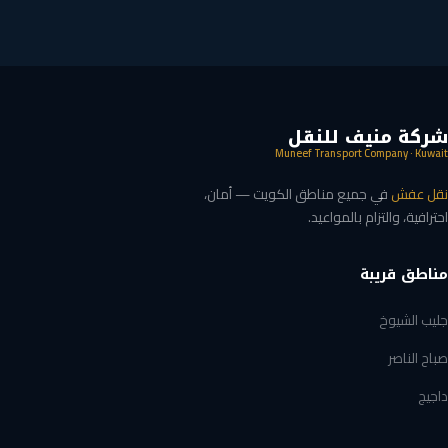
شركة منيف للنقل
Muneef Transport Company · Kuwait
نقل عفش
في جميع مناطق الكويت — أمان،
احترافية، والتزام بالمواعيد.
مناطق قريبة
جليب الشيوخ
صباح الناصر
داجيج