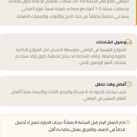
الرقعي تضم فلل قديمة (10-20 سنة) بـ طابقين أو ثلاثة بدون مصاعد،
وعمارات حديثة 5-7 أدوار مع مصاعد ضيقة نسبياً. تنوع المباني
يستدعي تحضيراً مختلفاً من حيث الدرج والأبواب والممرات الضيقة.
وصول الشاحنات
الشوارع الرئيسية في الرقعي متوسطة الاتساع، لكن الشوارع الداخلية
ملتوية وضيقة. إيقاف الشاحنة قد يحتاج لتخطيط دقيق وقد نستخدم
شاحنات أصغر للوصول الآمن.
أفضل وقت للنقل
تجنب ساعات الذروة (4-6 مساءً) والجمع; الثلاثاء والأربعاء صباحاً أفضل
للتنقل السلس في الرقعي.
اختر الصباح البكر قبل الساعة 8 صباحاً؛ درجات الحرارة تصبح لا تُحتمل
لاحقاً في الصيف والفريق يعمل بكفاءة أقل.