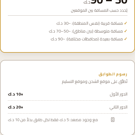
د.ك
يُحدد حسب المسافة بين الموقعين
مسافة قريبة (نفس المنطقة): ~30 د.ك
مسافة متوسطة (بين مناطق): ~50–70 د.ك
مسافة بعيدة (محافظات مختلفة): ~90 د.ك
رسوم الطوابق
تُطبَّق على موقع الشحن وموقع التسليم
الدور الأول
+10 د.ك
الدور الثاني
+20 د.ك
مع وجود مصعد: 5 د.ك فقط لكل طابق بدلاً من 10 د.ك