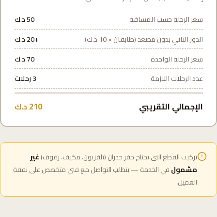
سعر الرحلة حسب المسافة
50 د.ك
الدور الثاني بدون مصعد (طابقان × 10 د.ك)
+20 د.ك
سعر الرحلة الواحدة
70 د.ك
عدد الرحلات اللازمة
3 رحلات
الإجمالي التقريبي
210 د.ك
تركيب القطع التي تحتاج حفر جدران (تلفزيون، مكيف، رفوف)
غير
مشمول
في الخدمة — يتطلب التواصل مع فني متخصص على نفقة
العميل.