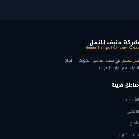
شركة منيف للنقل
Muneef Transport Company · Kuwait
نقل عفش
في جميع مناطق الكويت — أمان،
احترافية، والتزام بالمواعيد.
مناطق قريبة
الشدادية
الرقعي
داجيج
جليب الشيوخ