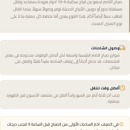
صباح الناصر تجمع بين أبراج سكنية 6-10 أدوار مزودة بمصاعد وفلل
مستقلة بدور أو دورين. الأبراج الحديثة توفر وصولاً سهلاً، بينما الفلل
تتطلب عملاً أرضياً أكثر. هذا التنوع يعني أننا نخطط كل عملية بناءً على
نوع المبنى المحدد.
وصول الشاحنات
شوارع صباح الناصر الرئيسية واسعة لكن أماكن الوقوف محدودة في بعض
المجمعات. قد نحتاج أحياناً إلى إيقاف الشاحنة بعيداً قليلاً والنقل على
مراحل.
أفضل وقت للنقل
تجنب آخر ثلاثة أيام من الشهر وابدأ النقل في منتصف الأسبوع قبل الظهيرة
مباشرة.
في الصيف، اختر الساعات الأولى من الصباح قبل الساعة 9 لتجنب درجات