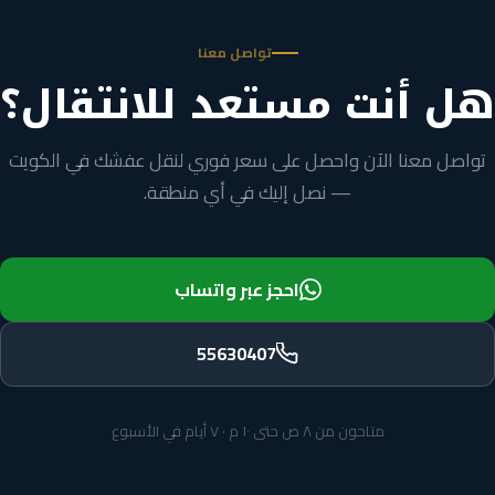
تواصل معنا
هل أنت مستعد للانتقال؟
تواصل معنا الآن واحصل على سعر فوري لنقل عفشك في الكويت
— نصل إليك في أي منطقة.
احجز عبر واتساب
55630407
متاحون من ٨ ص حتى ١٠ م · ٧ أيام في الأسبوع