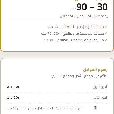
30 – 90
د.ك
يُحدد حسب المسافة بين الموقعين
مسافة قريبة (نفس المنطقة): ~30 د.ك
مسافة متوسطة (بين مناطق): ~50–70 د.ك
مسافة بعيدة (محافظات مختلفة): ~90 د.ك
رسوم الطوابق
تُطبَّق على موقع الشحن وموقع التسليم
الدور الأول
+10 د.ك
الدور الثاني
+20 د.ك
مع وجود مصعد: 5 د.ك فقط لكل طابق بدلاً من 10 د.ك