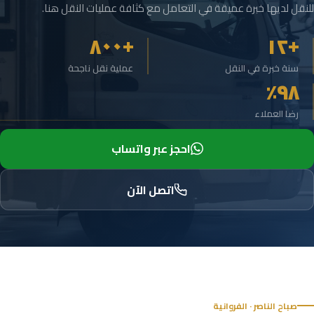
للنقل لديها خبرة عميقة في التعامل مع كثافة عمليات النقل هنا.
+٨٠٠
+١٢
سنة خبرة في النقل
عملية نقل ناجحة
٩٨٪
رضا العملاء
احجز عبر واتساب
اتصل الآن
صباح الناصر · الفروانية